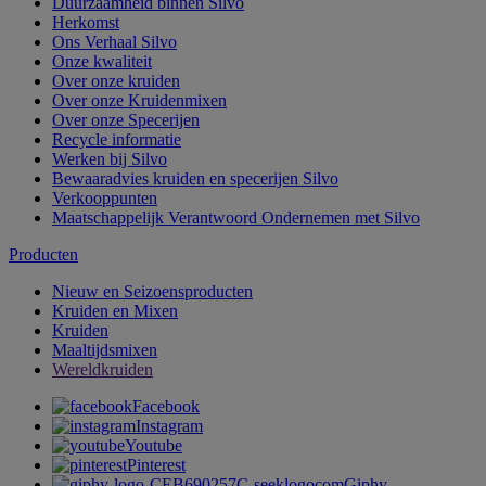
Duurzaamheid binnen Silvo
Herkomst
Ons Verhaal Silvo
Onze kwaliteit
Over onze kruiden
Over onze Kruidenmixen
Over onze Specerijen
Recycle informatie
Werken bij Silvo
Bewaaradvies kruiden en specerijen Silvo
Verkooppunten
Maatschappelijk Verantwoord Ondernemen met Silvo
Producten
Nieuw en Seizoensproducten
Kruiden en Mixen
Kruiden
Maaltijdsmixen
Wereldkruiden
Facebook
Instagram
Youtube
Pinterest
Giphy