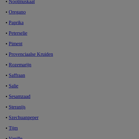
•
Nootmuskaat
•
Oregano
•
Paprika
•
Peterselie
•
Piment
•
Provenciaalse Kruiden
•
Rozemarijn
•
Saffraan
•
Salie
•
Sesamzaad
•
Steranijs
•
Szechuanpeper
•
Tijm
•
Vanille