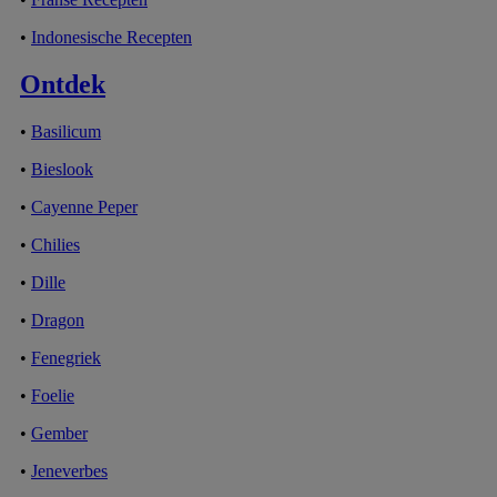
•
Indonesische Recepten
Ontdek
•
Basilicum
•
Bieslook
•
Cayenne Peper
•
Chilies
•
Dille
•
Dragon
•
Fenegriek
•
Foelie
•
Gember
•
Jeneverbes