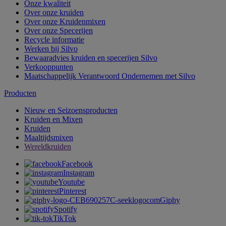
Onze kwaliteit
Over onze kruiden
Over onze Kruidenmixen
Over onze Specerijen
Recycle informatie
Werken bij Silvo
Bewaaradvies kruiden en specerijen Silvo
Verkooppunten
Maatschappelijk Verantwoord Ondernemen met Silvo
Producten
Nieuw en Seizoensproducten
Kruiden en Mixen
Kruiden
Maaltijdsmixen
Wereldkruiden
Facebook
Instagram
Youtube
Pinterest
Giphy
Spotify
TikTok