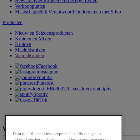
Bewaaradvies kruiden en specerijen Silvo
Verkooppunten
Maatschappelijk Verantwoord Ondernemen met Silvo
Producten
Nieuw en Seizoensproducten
Kruiden en Mixen
Kruiden
Maaltijdsmixen
Wereldkruiden
Facebook
Instagram
Youtube
Pinterest
Giphy
Spotify
TikTok
We zijn te verkrijgen bij
Door op “Alle cookies accepteren” te klikken gaat u
akkoord met het opslaan van cookies op uw apparaat voor