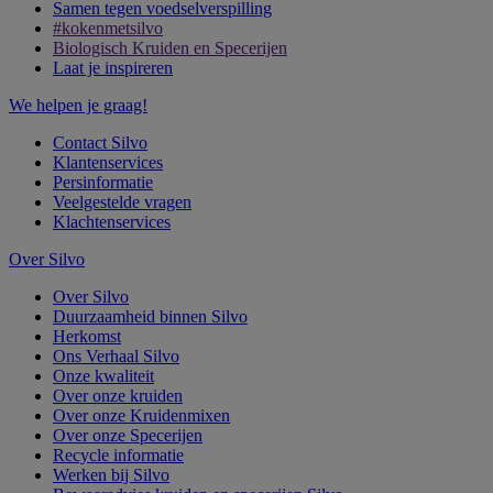
Samen tegen voedselverspilling
#kokenmetsilvo
Biologisch Kruiden en Specerijen
Laat je inspireren
We helpen je graag!
Contact Silvo
Klantenservices
Persinformatie
Veelgestelde vragen
Klachtenservices
Over Silvo
Over Silvo
Duurzaamheid binnen Silvo
Herkomst
Ons Verhaal Silvo
Onze kwaliteit
Over onze kruiden
Over onze Kruidenmixen
Over onze Specerijen
Recycle informatie
Werken bij Silvo