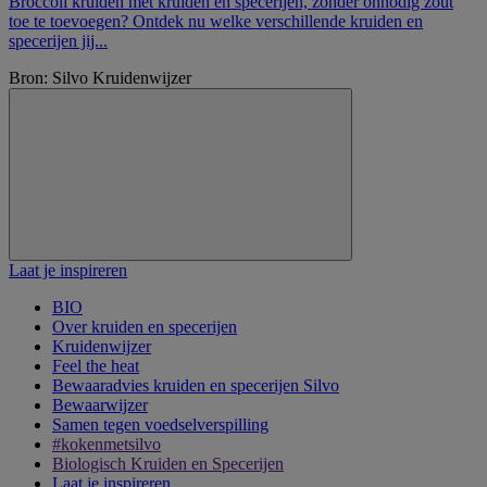
Broccoli kruiden met kruiden en specerijen, zonder onnodig zout
toe te toevoegen? Ontdek nu welke verschillende kruiden en
specerijen jij...
Bron: Silvo Kruidenwijzer
Laat je inspireren
BIO
Over kruiden en specerijen
Kruidenwijzer
Feel the heat
Bewaaradvies kruiden en specerijen Silvo
Bewaarwijzer
Samen tegen voedselverspilling
#kokenmetsilvo
Biologisch Kruiden en Specerijen
Laat je inspireren