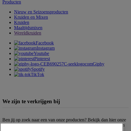
Producten
Nieuw en Seizoensproducten
Kruiden en Mixen
Kruiden
Maaltijdsmixen
Wereldkruiden
Facebook
Instagram
Youtube
Pinterest
Giphy
Spotify
TikTok
We zijn te verkrijgen bij
Ben jij op zoek naar een van onze producten? Bekijk dan hier onze
verkooppunten
. Het assortiment kan per filiaal en supermarktketen
verschillen. Kun je het gewenste product niet vinden? Neem dan