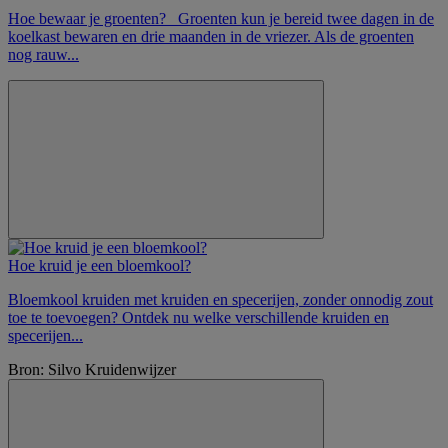
Hoe bewaar je groenten? Groenten kun je bereid twee dagen in de
koelkast bewaren en drie maanden in de vriezer. Als de groenten
nog rauw...
Hoe kruid je een bloemkool?
Bloemkool kruiden met kruiden en specerijen, zonder onnodig zout
toe te toevoegen? Ontdek nu welke verschillende kruiden en
specerijen...
Bron: Silvo Kruidenwijzer