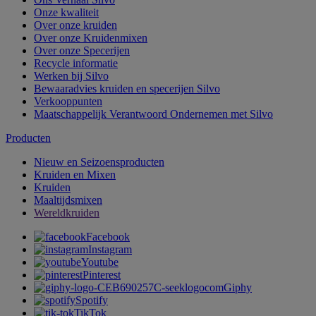
Onze kwaliteit
Over onze kruiden
Over onze Kruidenmixen
Over onze Specerijen
Recycle informatie
Werken bij Silvo
Bewaaradvies kruiden en specerijen Silvo
Verkooppunten
Maatschappelijk Verantwoord Ondernemen met Silvo
Producten
Nieuw en Seizoensproducten
Kruiden en Mixen
Kruiden
Maaltijdsmixen
Wereldkruiden
Facebook
Instagram
Youtube
Pinterest
Giphy
Spotify
TikTok