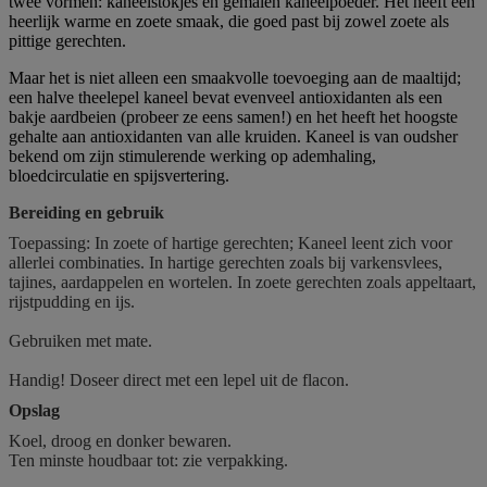
twee vormen: kaneelstokjes en gemalen kaneelpoeder. Het heeft een
heerlijk warme en zoete smaak, die goed past bij zowel zoete als
pittige gerechten.
Maar het is niet alleen een smaakvolle toevoeging aan de maaltijd;
een halve theelepel kaneel bevat evenveel antioxidanten als een
bakje aardbeien (probeer ze eens samen!) en het heeft het hoogste
gehalte aan antioxidanten van alle kruiden. Kaneel is van oudsher
bekend om zijn stimulerende werking op ademhaling,
bloedcirculatie en spijsvertering.
Bereiding en gebruik
Toepassing: In zoete of hartige gerechten; Kaneel leent zich voor
allerlei combinaties. In hartige gerechten zoals bij varkensvlees,
tajines, aardappelen en wortelen. In zoete gerechten zoals appeltaart,
rijstpudding en ijs.
Gebruiken met mate.
Handig! Doseer direct met een lepel uit de flacon.
Opslag
Koel, droog en donker bewaren.
Ten minste houdbaar tot: zie verpakking.