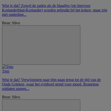
Wist je dat? Zowel de zaden als de blaadjes (zie hiervoor
Korianderblad-Koriander) worden gebruikt bij het koken, maar zijn
niet onderling...
Bron: Silvo
Tijm
Wist je dat? Verwijzingen naar tijm gaan terug tot de tijd van de
Oude Grieken, waar het symbool stond voor moed. Romeinse
soldaten namen...
Bron: Silvo