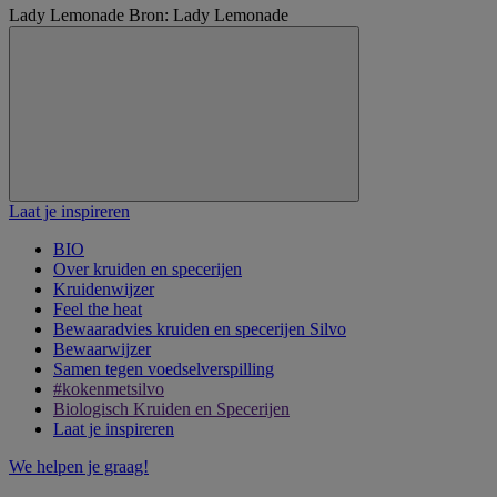
Lady Lemonade
Bron: Lady Lemonade
Laat je inspireren
BIO
Over kruiden en specerijen
Kruidenwijzer
Feel the heat
Bewaaradvies kruiden en specerijen Silvo
Bewaarwijzer
Samen tegen voedselverspilling
#kokenmetsilvo
Biologisch Kruiden en Specerijen
Laat je inspireren
We helpen je graag!