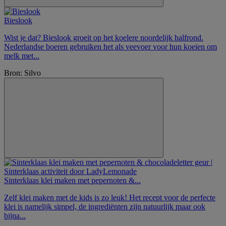
Bieslook
Wist je dat? Bieslook groeit op het koelere noordelijk halfrond.
Nederlandse boeren gebruiken het als veevoer voor hun koeien om
melk met...
Bron: Silvo
Sinterklaas klei maken met pepernoten &...
Zelf klei maken met de kids is zo leuk! Het recept voor de perfecte
klei is namelijk simpel, de ingrediënten zijn natuurlijk maar ook
bijna...