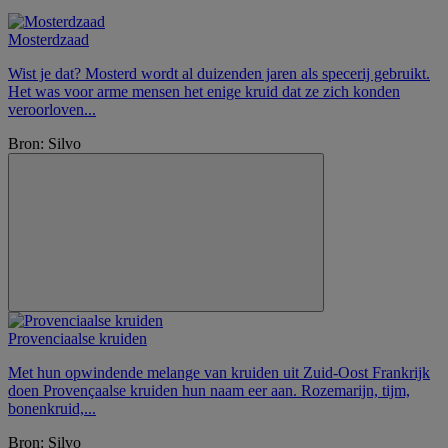
Mosterdzaad
Wist je dat? Mosterd wordt al duizenden jaren als specerij gebruikt.
Het was voor arme mensen het enige kruid dat ze zich konden
veroorloven...
Bron: Silvo
Provenciaalse kruiden
Met hun opwindende melange van kruiden uit Zuid-Oost Frankrijk
doen Provençaalse kruiden hun naam eer aan. Rozemarijn, tijm,
bonenkruid,...
Bron: Silvo