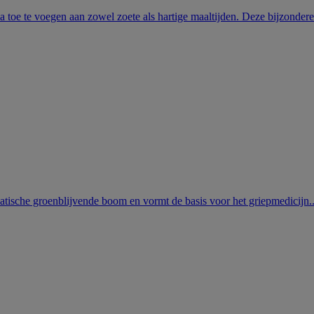
 toe te voegen aan zowel zoete als hartige maaltijden. Deze bijzondere.
iatische groenblijvende boom en vormt de basis voor het griepmedicijn..