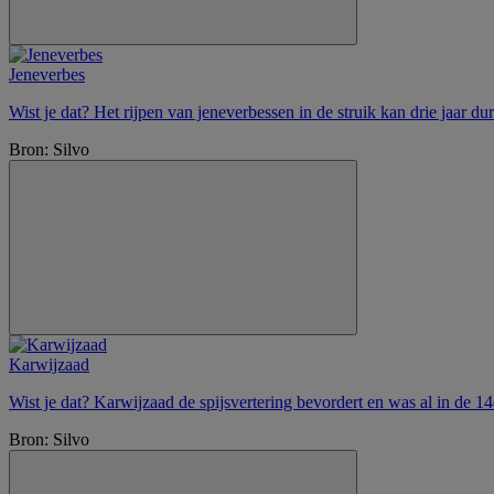
Jeneverbes
Wist je dat? Het rijpen van jeneverbessen in de struik kan drie jaar 
Bron: Silvo
Karwijzaad
Wist je dat? Karwijzaad de spijsvertering bevordert en was al in de 
Bron: Silvo