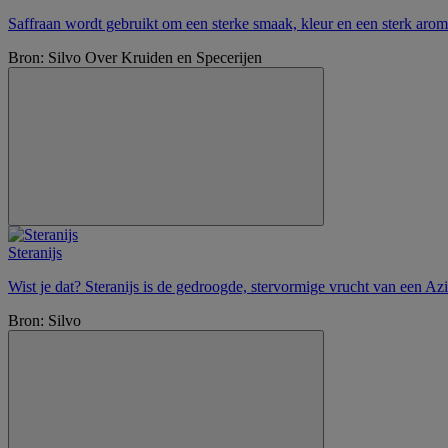
Saffraan wordt gebruikt om een sterke smaak, kleur en een sterk aroma
Bron: Silvo Over Kruiden en Specerijen
Steranijs
Wist je dat? Steranijs is de gedroogde, stervormige vrucht van een Az
Bron: Silvo