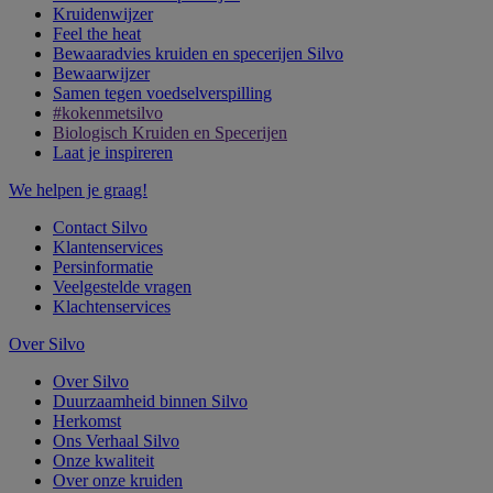
Kruidenwijzer
Feel the heat
Bewaaradvies kruiden en specerijen Silvo
Bewaarwijzer
Samen tegen voedselverspilling
#kokenmetsilvo
Biologisch Kruiden en Specerijen
Laat je inspireren
We helpen je graag!
Contact Silvo
Klantenservices
Persinformatie
Veelgestelde vragen
Klachtenservices
Over Silvo
Over Silvo
Duurzaamheid binnen Silvo
Herkomst
Ons Verhaal Silvo
Onze kwaliteit
Over onze kruiden