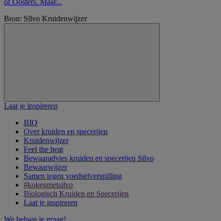
of Oosters. Maar...
Bron: Silvo Kruidenwijzer
Laat je inspireren
BIO
Over kruiden en specerijen
Kruidenwijzer
Feel the heat
Bewaaradvies kruiden en specerijen Silvo
Bewaarwijzer
Samen tegen voedselverspilling
#kokenmetsilvo
Biologisch Kruiden en Specerijen
Laat je inspireren
We helpen je graag!