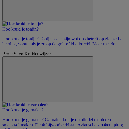
Hoe kruid je tonijn?
Hoe kruid je tonijn? Tonijnsteaks zijn wat ons betreft op zichzelf al
heerlijk, vooral als je ze op de grill of bbq bereid. Maar met de...
Bron: Silvo Kruidenwijzer
Hoe kruid je garnalen?
Hoe kruid je garnalen? Garnalen kun je op allerlei manieren
smaakvol maken. Denk bijvoorbeeld aan Aziatische smaken, pittig