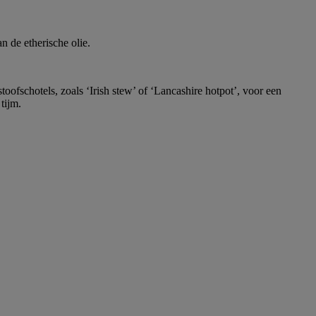
n de etherische olie.
oofschotels, zoals ‘Irish stew’ of ‘Lancashire hotpot’, voor een
tijm.