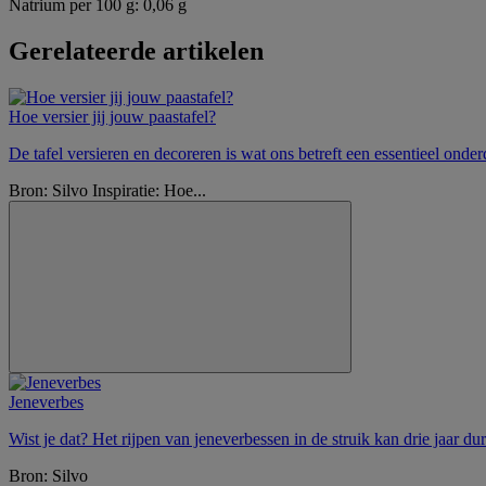
Natrium per 100 g: 0,06 g
Gerelateerde artikelen
Hoe versier jij jouw paastafel?
De tafel versieren en decoreren is wat ons betreft een essentieel onder
Bron: Silvo Inspiratie: Hoe...
Jeneverbes
Wist je dat? Het rijpen van jeneverbessen in de struik kan drie jaar 
Bron: Silvo