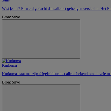
Salie
Wist je dat? Er werd gedacht dat salie het geheugen versterkte. Het E
Bron: Silvo
Kurkuma
Kurkuma staat met zijn felgele kleur niet alleen bekend om de vele ma
Bron: Silvo