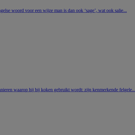
ngelse woord voor een wijze man is dan ook ‘sage’, wat ook salie...
nieren waarop hij bij koken gebruikt wordt: zijn kenmerkende felgele..