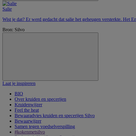
Salie
Wist je dat? Er werd gedacht dat salie het geheugen versterkte. Het E
Bron: Silvo
Laat je inspireren
BIO
Over kruiden en specerijen
Kruidenwijzer
Feel the heat
Bewaaradvies kruiden en specerijen Silvo
Bewaarwijzer
Samen tegen voedselverspilling
#kokenmetsilvo