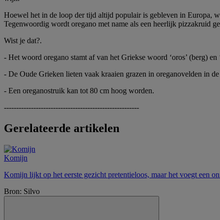
Hoewel het in de loop der tijd altijd populair is gebleven in Europa,
Tegenwoordig wordt oregano met name als een heerlijk pizzakruid ge
Wist je dat?.
- Het woord oregano stamt af van het Griekse woord ‘oros’ (berg) en ‘
- De Oude Grieken lieten vaak kraaien grazen in oreganovelden in de v
- Een oreganostruik kan tot 80 cm hoog worden.
-------------------------------------------------------
Gerelateerde artikelen
Komijn
Komijn lijkt op het eerste gezicht pretentieloos, maar het voegt een 
Bron: Silvo