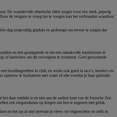
eur. De waardevolle etherische oliën zorgen voor een sterk, peperig
. Door de oregano te vroeg toe te voegen kan het verbranden waardoor
n één dag zorgvuldig geplukt en gedroogd om ervoor te zorgen dat
bouillon en een gesnipperde ui om een smaakvolle kruidensaus te
kip of lamsvlees om dit vervolgens te roosteren. Geef geroosterde
en hoofdingrediënt in chili, en werkt ook goed in taco's, burrito's en
 opnieuw te hydrateren met water of olie voordat je haar gebruikt:
 het daar ontdekt is en niet aan de andere kant van de Ionische Zee.
tellen een oreganokrans op kregen om hen te zegenen met geluk.
n het zat al snel steevast in vlees- en visgerechten en zelfs in