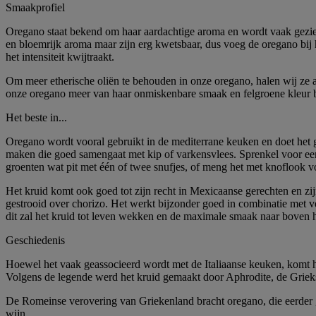
Smaakprofiel
Oregano staat bekend om haar aardachtige aroma en wordt vaak gezien a
en bloemrijk aroma maar zijn erg kwetsbaar, dus voeg de oregano bij
het intensiteit kwijtraakt.
Om meer etherische oliën te behouden in onze oregano, halen wij ze 
onze oregano meer van haar onmiskenbare smaak en felgroene kleur 
Het beste in...
Oregano wordt vooral gebruikt in de mediterrane keuken en doet het g
maken die goed samengaat met kip of varkensvlees. Sprenkel voor een h
groenten wat pit met één of twee snufjes, of meng het met knoflook 
Het kruid komt ook goed tot zijn recht in Mexicaanse gerechten en zijn
gestrooid over chorizo. Het werkt bijzonder goed in combinatie met v
dit zal het kruid tot leven wekken en de maximale smaak naar boven 
Geschiedenis
Hoewel het vaak geassocieerd wordt met de Italiaanse keuken, komt he
Volgens de legende werd het kruid gemaakt door Aphrodite, de Grieks
De Romeinse verovering van Griekenland bracht oregano, die eerder g
wijn.