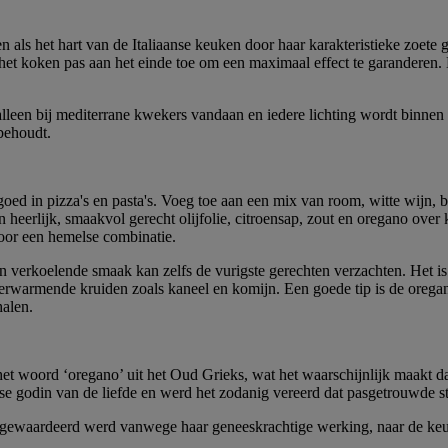
ls het hart van de Italiaanse keuken door haar karakteristieke zoete g
 het koken pas aan het einde toe om een maximaal effect te garanderen
alleen bij mediterrane kwekers vandaan en iedere lichting wordt binne
behoudt.
oed in pizza's en pasta's. Voeg toe aan een mix van room, witte wijn, 
eerlijk, smaakvol gerecht olijfolie, citroensap, zout en oregano over 
voor een hemelse combinatie.
 verkoelende smaak kan zelfs de vurigste gerechten verzachten. Het is e
erwarmende kruiden zoals kaneel en komijn. Een goede tip is de oregano
halen.
t woord ‘oregano’ uit het Oud Grieks, wat het waarschijnlijk maakt dat
e godin van de liefde en werd het zodanig vereerd dat pasgetrouwde s
ewaardeerd werd vanwege haar geneeskrachtige werking, naar de keuken e