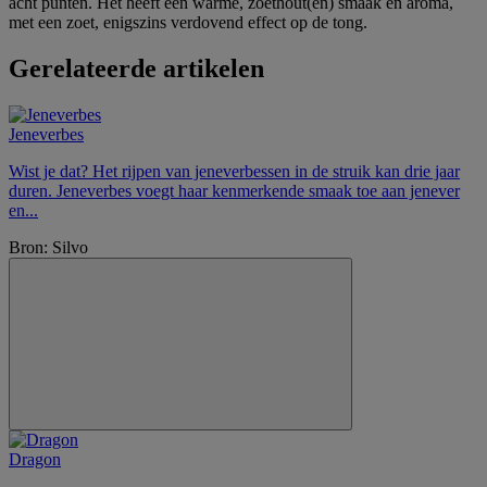
acht punten. Het heeft een warme, zoethout(en) smaak en aroma,
met een zoet, enigszins verdovend effect op de tong.
Gerelateerde artikelen
Jeneverbes
Wist je dat? Het rijpen van jeneverbessen in de struik kan drie jaar
duren. Jeneverbes voegt haar kenmerkende smaak toe aan jenever
en...
Bron: Silvo
Dragon