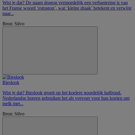
Wist je dat? De naam dragon vermoedelijk een verbastering is van
het Franse woord ‘estragon’, wat ‘kleine draak’ betekent en verwijst
naar...
Bron: Silvo
Bieslook
Wist je dat? Bieslook groeit op het koelere noordelijk halfrond.
Nederlandse boeren gebruiken het als veevoer voor hun koeien om
melk met...
Bron: Silvo