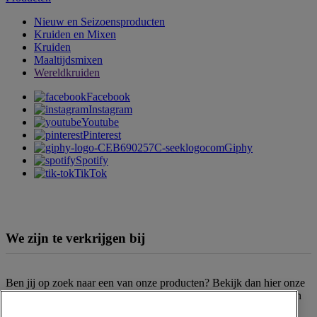
Nieuw en Seizoensproducten
Kruiden en Mixen
Kruiden
Maaltijdsmixen
Wereldkruiden
Facebook
Instagram
Youtube
Pinterest
Giphy
Spotify
TikTok
We zijn te verkrijgen bij
Ben jij op zoek naar een van onze producten? Bekijk dan hier onze
verkooppunten
. Het assortiment kan per filiaal en supermarktketen
verschillen. Kun je het gewenste product niet vinden? Neem dan