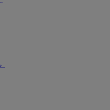
..
...