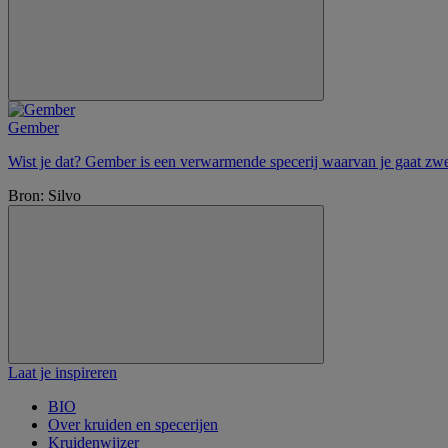
Gember
Wist je dat? Gember is een verwarmende specerij waarvan je gaat zwet
Bron: Silvo
Laat je inspireren
BIO
Over kruiden en specerijen
Kruidenwijzer