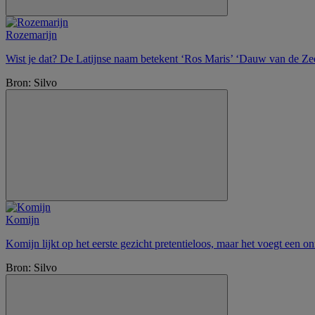
Rozemarijn
Wist je dat? De Latijnse naam betekent ‘Ros Maris’ ‘Dauw van de Zee’.
Bron: Silvo
Komijn
Komijn lijkt op het eerste gezicht pretentieloos, maar het voegt een 
Bron: Silvo