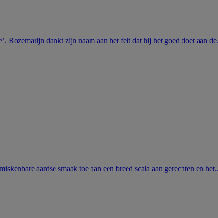
 Rozemarijn dankt zijn naam aan het feit dat hij het goed doet aan de.
onmiskenbare aardse smaak toe aan een breed scala aan gerechten en het..