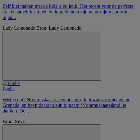
Zelf klei maken met de kids is zo leuk! Het recept voor de perfecte
klei is namelijk simpel, de ingrediënten zijn natuurlijk maar ook
bijna...
Lady Lemonade
Bron: Lady Lemonade
Foelie
Wist je dat? Nootmuskaat is een belangrijk gewas voor het eiland
Grenada, en heeft daaraan zijn bijnaam ‘Nootmuskaateiland’ te
danken. De...
Bron: Silvo