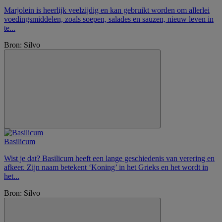
Marjolein is heerlijk veelzijdig en kan gebruikt worden om allerlei
voedingsmiddelen, zoals soepen, salades en sauzen, nieuw leven in
te...
Bron: Silvo
Basilicum
Wist je dat? Basilicum heeft een lange geschiedenis van verering en
afkeer. Zijn naam betekent ‘Koning’ in het Grieks en het wordt in
het...
Bron: Silvo