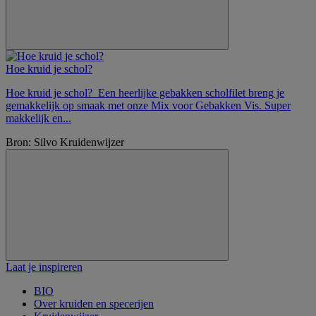
Hoe kruid je schol?
Hoe kruid je schol? Een heerlijke gebakken scholfilet breng je
gemakkelijk op smaak met onze Mix voor Gebakken Vis. Super
makkelijk en...
Bron: Silvo Kruidenwijzer
Laat je inspireren
BIO
Over kruiden en specerijen