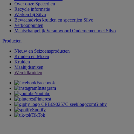
Over onze Specerijen
Recycle informatie
Werken bij Silvo
Bewaaradvies kruiden en specerijen Silvo
Verkooppunten
Maatschappelijk Verantwoord Ondernemen met Silvo
Producten
Nieuw en Seizoensproducten
Kruiden en Mixen
Kruiden
Maaltijdsmixen
Wereldkruiden
Facebook
Instagram
Youtube
Pinterest
Giphy
Spotify
TikTok