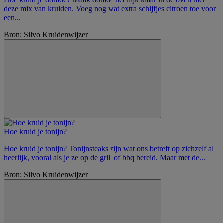
deze mix van kruiden. Voeg nog wat extra schijfjes citroen toe voor
een...
Bron: Silvo Kruidenwijzer
Hoe kruid je tonijn?
Hoe kruid je tonijn? Tonijnsteaks zijn wat ons betreft op zichzelf al
heerlijk, vooral als je ze op de grill of bbq bereid. Maar met de...
Bron: Silvo Kruidenwijzer