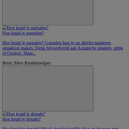
Hoe kruid je garnalen?
Hoe kruid je garnalen? Garnalen kun je op allerlei manieren
smaakvol maken. Denk bijvoorbeeld aan Aziatische smaken, pittig
of Oosters. Maar...
Bron: Silvo Kruidenwijzer
Hoe kruid je dorade?
Hoe kruid je dorade? Maak dorade heerlijk klaar in de oven met