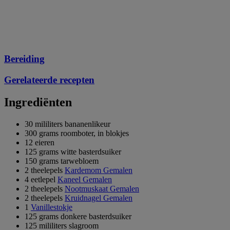
Bereiding
Gerelateerde recepten
Ingrediënten
30 mililiters bananenlikeur
300 grams roomboter, in blokjes
12 eieren
125 grams witte basterdsuiker
150 grams tarwebloem
2 theelepels
Kardemom Gemalen
4 eetlepel
Kaneel Gemalen
2 theelepels
Nootmuskaat Gemalen
2 theelepels
Kruidnagel Gemalen
1
Vanillestokje
125 grams donkere basterdsuiker
125 mililiters slagroom