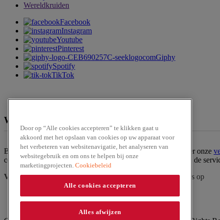
Wereldkruiden
Facebook
Instagram
Youtube
Pinterest
Giphy
Spotify
TikTok
We zijn te verkrijgen bij
Door op “Alle cookies accepteren” te klikken gaat u
akkoord met het opslaan van cookies op uw apparaat voor
het verbeteren van websitenavigatie, het analyseren van
Ben jij op zoek naar een van onze producten? Bekijk dan hier onze
v
websitegebruik en om ons te helpen bij onze
contact op met onze
klantenservice
. Of bestel het product via de serv
marketingprojecten.
Cookiebeleid
Vraag?
Zoek in
veelgestelde vragen
of
neem contact
met ons op
Alle cookies accepteren
Alles afwijzen