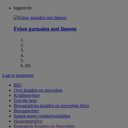
bijgerecht
Frisse garnalen met limoen
(0)
Laat je inspireren
BIO
Over kruiden en specerijen
Kruidenwijzer
Feel the heat
Bewaaradvies kruiden en specerijen Silvo
Bewaarwijzer
Samen tegen voedselverspilling
#kokenmetsilvo
Biologisch Kruiden en Specerijen