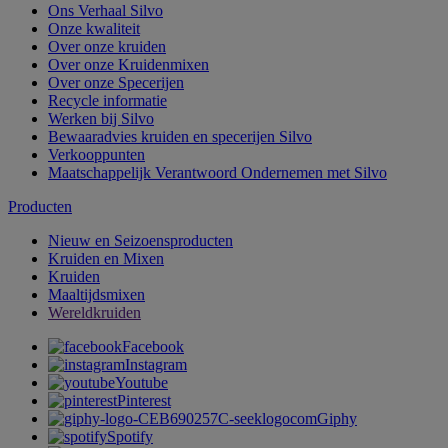
Ons Verhaal Silvo
Onze kwaliteit
Over onze kruiden
Over onze Kruidenmixen
Over onze Specerijen
Recycle informatie
Werken bij Silvo
Bewaaradvies kruiden en specerijen Silvo
Verkooppunten
Maatschappelijk Verantwoord Ondernemen met Silvo
Producten
Nieuw en Seizoensproducten
Kruiden en Mixen
Kruiden
Maaltijdsmixen
Wereldkruiden
Facebook
Instagram
Youtube
Pinterest
Giphy
Spotify