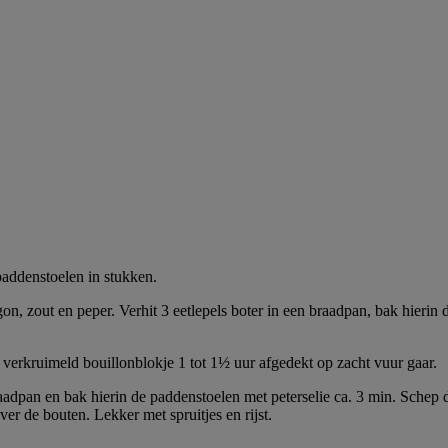
 paddenstoelen in stukken.
, zout en peper. Verhit 3 eetlepels boter in een braadpan, bak hierin 
 verkruimeld bouillonblokje 1 tot 1½ uur afgedekt op zacht vuur gaar.
 braadpan en bak hierin de paddenstoelen met peterselie ca. 3 min. Sche
r de bouten. Lekker met spruitjes en rijst.