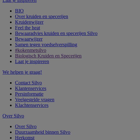
Laat je inspireren
BIO
Over kruiden en specerijen
Kruidenwijzer
Feel the heat
Bewaaradvies kruiden en specerijen Silvo
Bewaarwijzer
Samen tegen voedselverspilling
#kokenmetsilvo
Biologisch Kruiden en Specerijen
Laat je inspireren
We helpen je graag!
Contact Silvo
Klantenservices
Persinformatie
Veelgestelde vragen
Klachtenservices
Over Silvo
Over Silvo
Duurzaamheid binnen Silvo
Herkomst