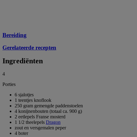
Bereiding
Gerelateerde recepten
Ingrediënten
4
Porties
6 sjalotjes
1 teentjes knoflook
250 gram gemengde paddenstoelen
4 konijnenbouten (totaal ca. 900 g)
2 eetlepels Franse mosterd
1 1/2 theelepels
Dragon
zout en versgemalen peper
4 boter