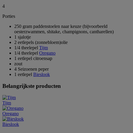
4
Porties
250 gram paddenstoelen naar keuze (bijvoorbeeld
oesterzwammen, shitake, champignons, cantharellen)
1 sjalotje
2 eetlepels (zonnebloem)olie
1/4 theelepel
Tijm
1/4 theelepel
Oregano
1 eetlepel citroensap
zout
4 Seizoenen peper
1 eetlepel
Bieslook
Belangrijkste producten
Tijm
Oregano
Bieslook