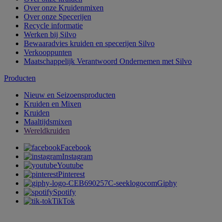
Over onze Kruidenmixen
Over onze Specerijen
Recycle informatie
Werken bij Silvo
Bewaaradvies kruiden en specerijen Silvo
Verkooppunten
Maatschappelijk Verantwoord Ondernemen met Silvo
Producten
Nieuw en Seizoensproducten
Kruiden en Mixen
Kruiden
Maaltijdsmixen
Wereldkruiden
Facebook
Instagram
Youtube
Pinterest
Giphy
Spotify
TikTok