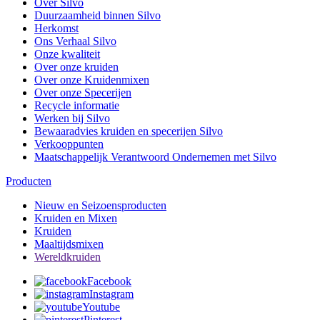
Over Silvo
Duurzaamheid binnen Silvo
Herkomst
Ons Verhaal Silvo
Onze kwaliteit
Over onze kruiden
Over onze Kruidenmixen
Over onze Specerijen
Recycle informatie
Werken bij Silvo
Bewaaradvies kruiden en specerijen Silvo
Verkooppunten
Maatschappelijk Verantwoord Ondernemen met Silvo
Producten
Nieuw en Seizoensproducten
Kruiden en Mixen
Kruiden
Maaltijdsmixen
Wereldkruiden
Facebook
Instagram
Youtube
Pinterest