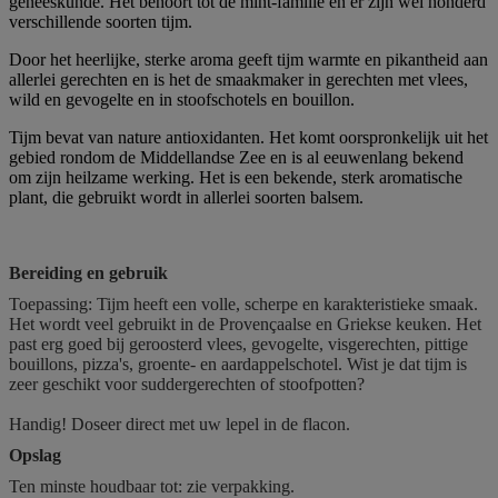
geneeskunde. Het behoort tot de mint-familie en er zijn wel honderd
verschillende soorten tijm.
Door het heerlijke, sterke aroma geeft tijm warmte en pikantheid aan
allerlei gerechten en is het de smaakmaker in gerechten met vlees,
wild en gevogelte en in stoofschotels en bouillon.
Tijm bevat van nature antioxidanten. Het komt oorspronkelijk uit het
gebied rondom de Middellandse Zee en is al eeuwenlang bekend
om zijn heilzame werking. Het is een bekende, sterk aromatische
plant, die gebruikt wordt in allerlei soorten balsem.
Bereiding en gebruik
Toepassing: Tijm heeft een volle, scherpe en karakteristieke smaak.
Het wordt veel gebruikt in de Provençaalse en Griekse keuken. Het
past erg goed bij geroosterd vlees, gevogelte, visgerechten, pittige
bouillons, pizza's, groente- en aardappelschotel. Wist je dat tijm is
zeer geschikt voor suddergerechten of stoofpotten?
Handig! Doseer direct met uw lepel in de flacon.
Opslag
Ten minste houdbaar tot: zie verpakking.