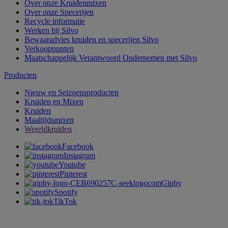
Over onze Kruidenmixen
Over onze Specerijen
Recycle informatie
Werken bij Silvo
Bewaaradvies kruiden en specerijen Silvo
Verkooppunten
Maatschappelijk Verantwoord Ondernemen met Silvo
Producten
Nieuw en Seizoensproducten
Kruiden en Mixen
Kruiden
Maaltijdsmixen
Wereldkruiden
Facebook
Instagram
Youtube
Pinterest
Giphy
Spotify
TikTok