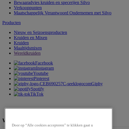
Bewaaradvies kruiden en specerijen Silvo
Verkooppunten
Maatschappelijk Verantwoord Ondernemen met Silvo
Producten
Nieuw en Seizoensproducten
Kruiden en Mixen
Kruiden
Maaltijdsmixen
Wereldkruiden
Facebook
Instagram
Youtube
Pinterest
Giphy
Spotify
TikTok
We zijn te verkrijgen bij
Door op “Alle cookies accepteren” te klikken gaat u