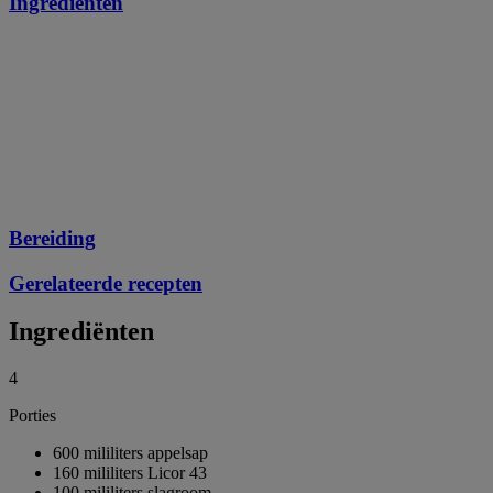
Ingrediënten
Bereiding
Gerelateerde recepten
Ingrediënten
4
Porties
600 mililiters appelsap
160 mililiters Licor 43
100 mililiters slagroom