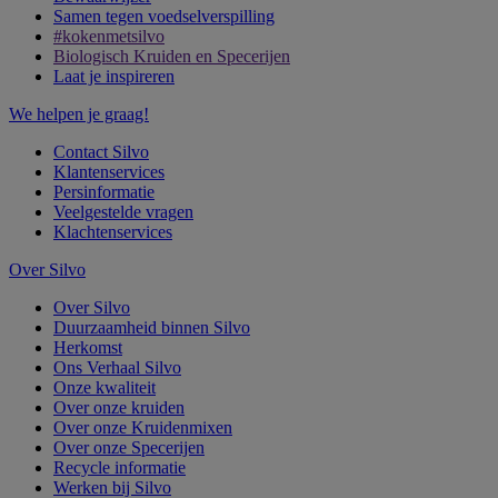
Samen tegen voedselverspilling
#kokenmetsilvo
Biologisch Kruiden en Specerijen
Laat je inspireren
We helpen je graag!
Contact Silvo
Klantenservices
Persinformatie
Veelgestelde vragen
Klachtenservices
Over Silvo
Over Silvo
Duurzaamheid binnen Silvo
Herkomst
Ons Verhaal Silvo
Onze kwaliteit
Over onze kruiden
Over onze Kruidenmixen
Over onze Specerijen
Recycle informatie
Werken bij Silvo