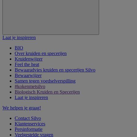
Laat je inspireren
BIO
Over kruiden en specerijen
Kruidenwijzer
Feel the heat
Bewaaradvies kruiden en specerijen Silvo
Bewaarwijzer
Samen tegen voedselverspilling
#kokenmetsilvo
Biologisch Kruiden en Specerijen
Laat je inspireren
We helpen je graag!
Contact Silvo
Klantenservices
Persinformatie
Veelgestelde vragen