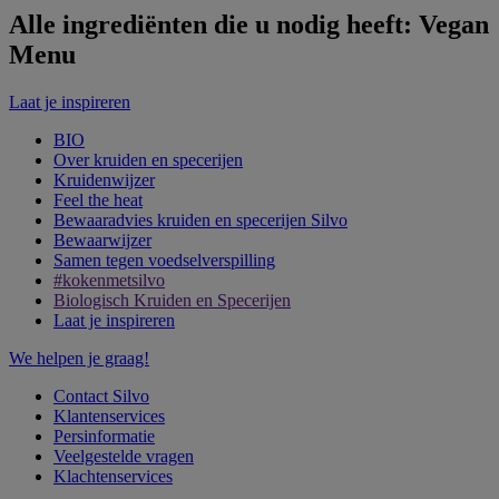
Alle ingrediënten die u nodig heeft: Vegan
Menu
Laat je inspireren
BIO
Over kruiden en specerijen
Kruidenwijzer
Feel the heat
Bewaaradvies kruiden en specerijen Silvo
Bewaarwijzer
Samen tegen voedselverspilling
#kokenmetsilvo
Biologisch Kruiden en Specerijen
Laat je inspireren
We helpen je graag!
Contact Silvo
Klantenservices
Persinformatie
Veelgestelde vragen
Klachtenservices