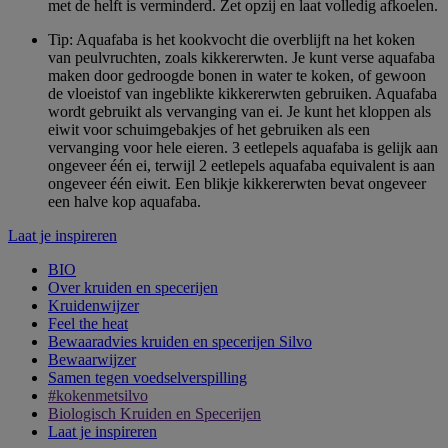
met de helft is verminderd. Zet opzij en laat volledig afkoelen.
Tip: Aquafaba is het kookvocht die overblijft na het koken
van peulvruchten, zoals kikkererwten. Je kunt verse aquafaba
maken door gedroogde bonen in water te koken, of gewoon
de vloeistof van ingeblikte kikkererwten gebruiken. Aquafaba
wordt gebruikt als vervanging van ei. Je kunt het kloppen als
eiwit voor schuimgebakjes of het gebruiken als een
vervanging voor hele eieren. 3 eetlepels aquafaba is gelijk aan
ongeveer één ei, terwijl 2 eetlepels aquafaba equivalent is aan
ongeveer één eiwit. Een blikje kikkererwten bevat ongeveer
een halve kop aquafaba.
Laat je inspireren
BIO
Over kruiden en specerijen
Kruidenwijzer
Feel the heat
Bewaaradvies kruiden en specerijen Silvo
Bewaarwijzer
Samen tegen voedselverspilling
#kokenmetsilvo
Biologisch Kruiden en Specerijen
Laat je inspireren