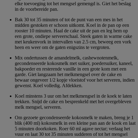
elke toevoeging tot het mengsel gemengd is. Giet het beslag
in de voorbereide pan.
Bak 30 tot 35 minuten of tot de punt van een mes in het
midden gestoken er schoon uitkomt. Koel in de pan op een
rooster 10 minuten. Haal de cake uit de pan en leg hem op
een grote, ondiepe serveerschaal. Steek gaten in warme cake
met keukenvork in intervallen van 2.5 cm, beweeg een vork
heen en weer om de gaten enigszins te vergroten.
Mix ondertussen de amandelmelk, cashewnotenmelk,
gecondenseerde kokosmelk met suiker, poedersuiker, kaneel,
bakpoeder en resterende vanille in een grote kom met een
garde. Giet langzaam het melkmengsel over de cake en
bewaar ongeveer 1/2 kopje vloeistof voor het serveren, indien
gewenst. Koel volledig. Afdekken.
Koel minstens 3 uur om het melkmengsel in de koek te laten
trekken. Snijd de cake en besprenkeld met het overgebleven
melk mengsel, serveren.
Om gezoete gecondenseerde kokosmelk te maken, breng je 1
blik (400 ml) kokosmelk in een kleine pan aan de kook en laat
5 minuten doorkoken. Roer 60 ml agave nectar; verlaag het
vuur en laat 30 tot 35 minuten sudderen of tot het mengsel