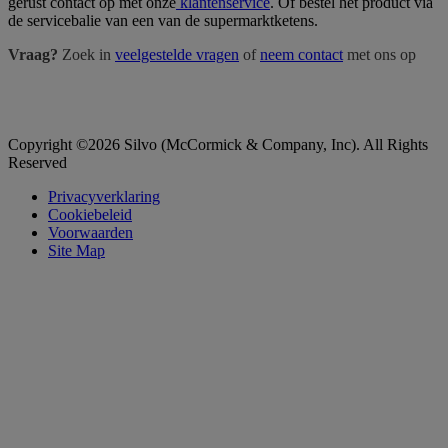
gerust contact op met onze
klantenservice
. Of bestel het product via
de servicebalie van een van de supermarktketens.
Vraag?
Zoek in
veelgestelde vragen
of
neem contact
met ons op
Copyright ©2026 Silvo (McCormick & Company, Inc). All Rights
Reserved
Privacyverklaring
Cookiebeleid
Voorwaarden
Site Map