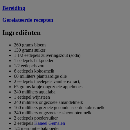
Bereiding
Gerelateerde recepten
Ingrediënten
260 grams bloem
130 grams suiker
1 1/2 eetlepels zuiveringszout (soda)
1 eetlepels bakpoeder
1/2 eetlepels zout
6 eetlepels kokosmelk
60 mililiters plantaardige olie
2 eetlepels theelepels vanille-extract,
65 grams kopje ongezoete appelmoes
240 mililiters aquafaba
1 eetlepel wijnsteen
240 mililiters ongezoete amandelmelk
160 mililiters gezoete gecondenseerde kokosmelk
240 mililiters ongezoete cashewnotenmelk
2 eetlepels poedersuiker
2 eetlepels
Kaneel Gemalen
1/4 mespuntje bakpoeder