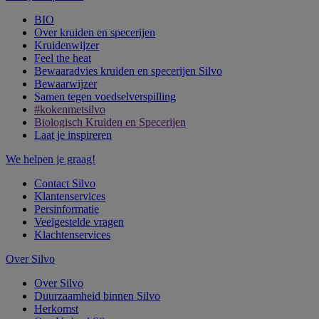
BIO
Over kruiden en specerijen
Kruidenwijzer
Feel the heat
Bewaaradvies kruiden en specerijen Silvo
Bewaarwijzer
Samen tegen voedselverspilling
#kokenmetsilvo
Biologisch Kruiden en Specerijen
Laat je inspireren
We helpen je graag!
Contact Silvo
Klantenservices
Persinformatie
Veelgestelde vragen
Klachtenservices
Over Silvo
Over Silvo
Duurzaamheid binnen Silvo
Herkomst