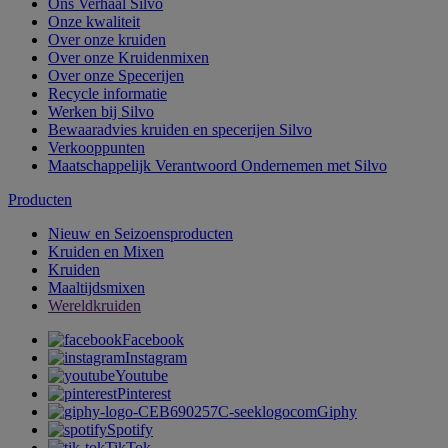
Ons Verhaal Silvo
Onze kwaliteit
Over onze kruiden
Over onze Kruidenmixen
Over onze Specerijen
Recycle informatie
Werken bij Silvo
Bewaaradvies kruiden en specerijen Silvo
Verkooppunten
Maatschappelijk Verantwoord Ondernemen met Silvo
Producten
Nieuw en Seizoensproducten
Kruiden en Mixen
Kruiden
Maaltijdsmixen
Wereldkruiden
Facebook
Instagram
Youtube
Pinterest
Giphy
Spotify
TikTok