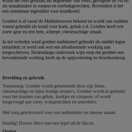
wordt het veel gebruikt als begeleider van vlees, gevogelte en vis en
als smaakmaker in soepen en roerbakgerechten. Bovendien is het
een onmisbaar ingrediënt voor kruidkoek!
Gember is al vanaf de Middeleeuwen bekend en wordt van oudsher
vooral gebruikt als kruid voor koek, gebak e.d. Gember heeft een
zoete geur en een hete, scherpe, citroenachtige smaak.
In het verleden werd gember traditioneel gebruikt als middel tegen
reisziekte; er werd ook wel een afrodiserende werking aan
toegeschreven. Hedendaags onderzoek wijst erop dat gember een
bevorderende werking heeft op de spijsvertering en bloedsomloop.
Bereiding en gebruik
Toepassing: Gember wordt gekenmerkt door zijn frisse,
citroenachtige en bijna fruitige aroma‘s. Gember wordt in gebruikt
voor het kruiden van gebak, koekjes en compote, of wordt
toegevoegd aan curry, wokgerechten en smoothies.
Met zorg geselecteerd voor een authentieke en intense smaak.
Handig! Doseer direct met een lepel uit de flacon.
Opslag