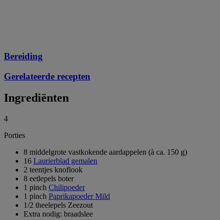
Bereiding
Gerelateerde recepten
Ingrediënten
4
Porties
8 middelgrote vastkokende aardappelen (à ca. 150 g)
16
Laurierblad gemalen
2 teentjes knoflook
8 eetlepels boter
1 pinch
Chilipoeder
1 pinch
Paprikapoeder Mild
1/2 theelepels Zeezout
Extra nodig: braadslee