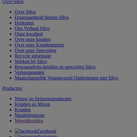
Over Silvo
Over Silvo
Duurzaamheid binnen Silvo
Herkomst
Ons Verhaal Silvo
Onze kwaliteit
Over onze kruiden
Over onze Kruidenmixen
Over onze Specerijen
Recycle informatie
Werken bij Silvo
Bewaaradvies kruiden en specerijen Silvo
Verkooppunten
Maatschappelijk Verantwoord Ondernemen met Silvo
Producten
Nieuw en Seizoensproducten
Kruiden en Mixen
Kruiden
Maaltijdsmixen
Wereldkruiden
Facebook
Instagram