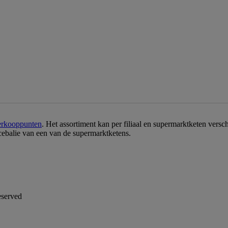
erkooppunten
. Het assortiment kan per filiaal en supermarktketen vers
icebalie van een van de supermarktketens.
eserved