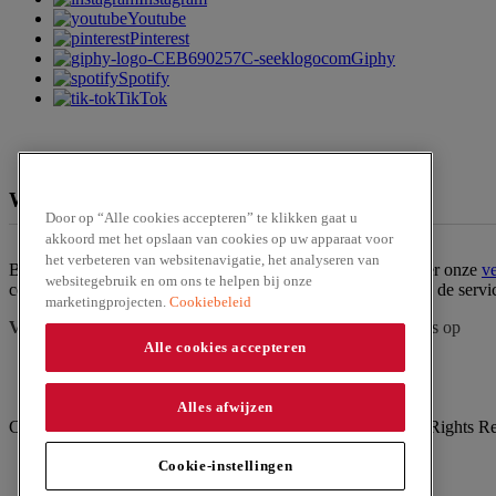
Youtube
Pinterest
Giphy
Spotify
TikTok
We zijn te verkrijgen bij
Door op “Alle cookies accepteren” te klikken gaat u
akkoord met het opslaan van cookies op uw apparaat voor
het verbeteren van websitenavigatie, het analyseren van
Ben jij op zoek naar een van onze producten? Bekijk dan hier onze
v
websitegebruik en om ons te helpen bij onze
contact op met onze
klantenservice
. Of bestel het product via de serv
marketingprojecten.
Cookiebeleid
Vraag?
Zoek in
veelgestelde vragen
of
neem contact
met ons op
Alle cookies accepteren
Alles afwijzen
Copyright ©2026 Silvo (McCormick & Company, Inc). All Rights R
Privacyverklaring
Cookie-instellingen
Cookiebeleid