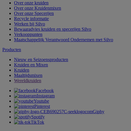
Over onze kruiden
Over onze Kruidenmixen
Over onze Specerijen
Recycle informatie
Werken bij Silvo
Bewaaradvies kruiden en specerijen Silvo
Verkooppunten
Maatschappelijk Verantwoord Ondernemen met Silvo
Producten
Nieuw en Seizoensproducten
Kruiden en Mixen
Kruiden
Maaltijdsmixen
Wereldkruiden
Facebook
Instagram
Youtube
Pinterest
Giphy
Spotify
TikTok