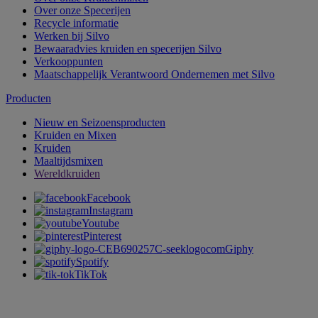
Over onze Specerijen
Recycle informatie
Werken bij Silvo
Bewaaradvies kruiden en specerijen Silvo
Verkooppunten
Maatschappelijk Verantwoord Ondernemen met Silvo
Producten
Nieuw en Seizoensproducten
Kruiden en Mixen
Kruiden
Maaltijdsmixen
Wereldkruiden
Facebook
Instagram
Youtube
Pinterest
Giphy
Spotify
TikTok