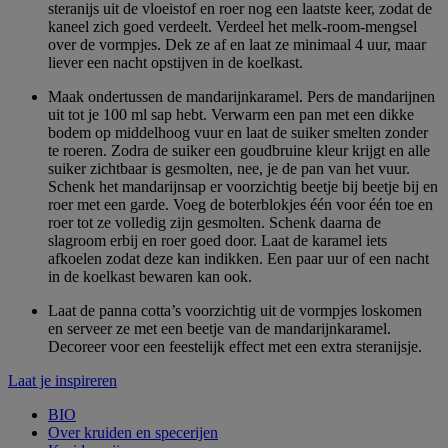
steranijs uit de vloeistof en roer nog een laatste keer, zodat de
kaneel zich goed verdeelt. Verdeel het melk-room-mengsel
over de vormpjes. Dek ze af en laat ze minimaal 4 uur, maar
liever een nacht opstijven in de koelkast.
Maak ondertussen de mandarijnkaramel. Pers de mandarijnen
uit tot je 100 ml sap hebt. Verwarm een pan met een dikke
bodem op middelhoog vuur en laat de suiker smelten zonder
te roeren. Zodra de suiker een goudbruine kleur krijgt en alle
suiker zichtbaar is gesmolten, nee, je de pan van het vuur.
Schenk het mandarijnsap er voorzichtig beetje bij beetje bij en
roer met een garde. Voeg de boterblokjes één voor één toe en
roer tot ze volledig zijn gesmolten. Schenk daarna de
slagroom erbij en roer goed door. Laat de karamel iets
afkoelen zodat deze kan indikken. Een paar uur of een nacht
in de koelkast bewaren kan ook.
Laat de panna cotta’s voorzichtig uit de vormpjes loskomen
en serveer ze met een beetje van de mandarijnkaramel.
Decoreer voor een feestelijk effect met een extra steranijsje.
Laat je inspireren
BIO
Over kruiden en specerijen