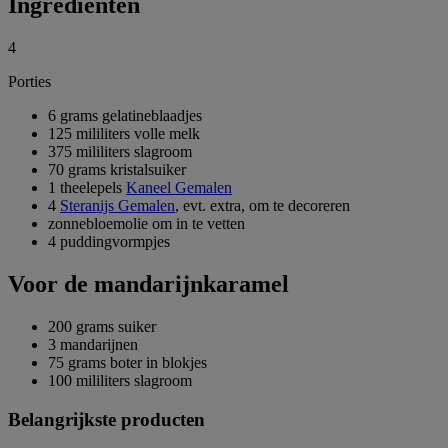
Ingrediënten
4
Porties
6 grams gelatineblaadjes
125 mililiters volle melk
375 mililiters slagroom
70 grams kristalsuiker
1 theelepels
Kaneel Gemalen
4
Steranijs Gemalen
, evt. extra, om te decoreren
zonnebloemolie om in te vetten
4 puddingvormpjes
Voor de mandarijnkaramel
200 grams suiker
3 mandarijnen
75 grams boter in blokjes
100 mililiters slagroom
Belangrijkste producten