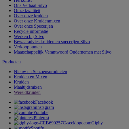
Herkomst
Ons Verhaal Silvo
Onze kwaliteit
Over onze kruiden
Over onze Kruidenmixen
Over onze Specerijen
Recycle informatie
Werken bij Silvo
Bewaaradvies kruiden en specerijen Silvo
Verkooppunten
Maatschappelijk Verantwoord Ondernemen met Silvo
Producten
Nieuw en Seizoensproducten
Kruiden en Mixen
Kruiden
Maaltijdsmixen
Wereldkruiden
Facebook
Instagram
Youtube
Pinterest
Giphy
Spotify