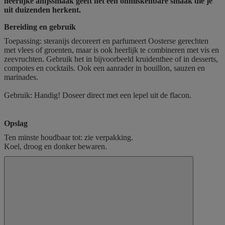
heerlijke anijssmaak geeft het een onmiskenbare smaak die je
uit duizenden herkent.
Bereiding en gebruik
Toepassing: steranijs decoreert en parfumeert Oosterse gerechten
met vlees of groenten, maar is ook heerlijk te combineren met vis en
zeevruchten. Gebruik het in bijvoorbeeld kruidenthee of in desserts,
compotes en cocktails. Ook een aanrader in bouillon, sauzen en
marinades.
Gebruik: Handig! Doseer direct met een lepel uit de flacon.
Opslag
Ten minste houdbaar tot: zie verpakking.
Koel, droog en donker bewaren.