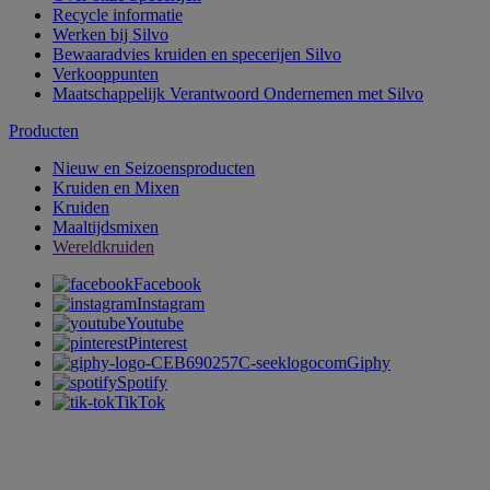
Recycle informatie
Werken bij Silvo
Bewaaradvies kruiden en specerijen Silvo
Verkooppunten
Maatschappelijk Verantwoord Ondernemen met Silvo
Producten
Nieuw en Seizoensproducten
Kruiden en Mixen
Kruiden
Maaltijdsmixen
Wereldkruiden
Facebook
Instagram
Youtube
Pinterest
Giphy
Spotify
TikTok