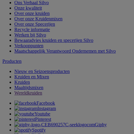
Ons Verhaal Silvo
Onze kwaliteit
Over onze kruiden
Over onze Kruidenmixen
Over onze Specerijen
Recycle informatie
Werken bij Silvo
Bewaaradvies kruiden en specerijen Silvo
Verkooppunten
Maatschappelijk Verantwoord Ondernemen met Silvo
Producten
Nieuw en Seizoensproducten
Kruiden en Mixen
Kruiden
Maaltijdsmixen
Wereldkruiden
Facebook
Instagram
Youtube
Pinterest
Giphy
Spotify