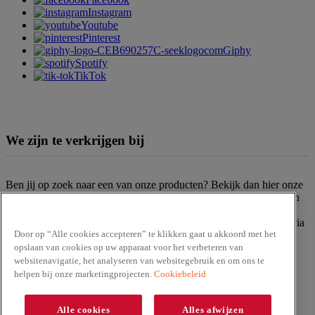
Instagram
Youtube
Pinterest
Giphy
Spotify
TikTok
We zijn te verkrijgen bij
Ben jij op zoek naar een van onze producten? Bekijk dan hier onze
verkooppunten
. Het assortiment kan per filiaal en supermarktketen
verschillen. Kun je het gewenste product niet vinden? Neem dan
gerust contact op met onze
klantenservice
. Of bestel het product via
Door op “Alle cookies accepteren” te klikken gaat u akkoord met het
de servicebalie van een van de supermarktketens.
opslaan van cookies op uw apparaat voor het verbeteren van
Vraag?
Zoek in
veelgestelde vragen
of
neem contact
met ons op
websitenavigatie, het analyseren van websitegebruik en om ons te
helpen bij onze marketingprojecten.
Cookiebeleid
Alle cookies
Alles afwijzen