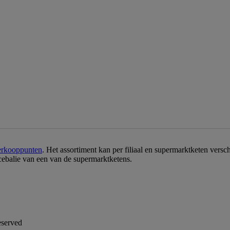
erkooppunten
. Het assortiment kan per filiaal en supermarktketen vers
icebalie van een van de supermarktketens.
eserved