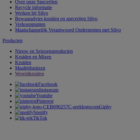
Over onze Specerijen
Recycle informatie
Werken bij Silvo
Bewaaradvies kruiden en specerijen Silvo
Verkooppunten
Maatschappelijk Verantwoord Ondernemen met Silvo
Producten
Nieuw en Seizoensproducten
Kruiden en Mixen
Kruiden
Maaltijdsmixen
Wereldkruiden
Facebook
Instagram
Youtube
Pinterest
Giphy
Spotify
TikTok