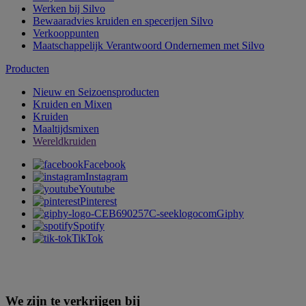
Werken bij Silvo
Bewaaradvies kruiden en specerijen Silvo
Verkooppunten
Maatschappelijk Verantwoord Ondernemen met Silvo
Producten
Nieuw en Seizoensproducten
Kruiden en Mixen
Kruiden
Maaltijdsmixen
Wereldkruiden
Facebook
Instagram
Youtube
Pinterest
Giphy
Spotify
TikTok
We zijn te verkrijgen bij