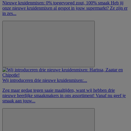
Nieuwe kruidenmixen: 0% toegevoegd zout, 100% smaak Heb jij
onze nieuwe kruidenmixen al gespot in jouw supermarkt? Ze zijn er
in zes...
Wij introduceren drie nieuwe kruidenmixen:...
Zeg maar gedag tegen saaie maaltijden, want wij hebben drie
nieuwe heerlijke smaakmakers in ons assortiment! Vanaf nu geef je
smaak aan jouw...