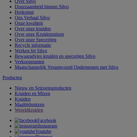
Over Silvo
Duurzaamheid binnen Silvo
Herkomst
Ons Verhaal Silvo
Onze kwaliteit
Over onze kruiden
Over onze Kruidenmixen
Over onze Specerijen
Recycle informatie
Werken bij Silvo
Bewaaradvies kruiden en specerijen Silvo
Verkooppunten
Maatschappelijk Verantwoord Ondernemen met Silvo
Producten
Nieuw en Seizoensproducten
Kruiden en Mixen
Kruiden
Maaltijdsmixen
Wereldkruiden
Facebook
Instagram
Youtube
Pinterest