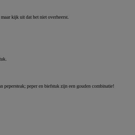
aar kijk uit dat het niet overheerst.
tuk.
an pepersteak; peper en biefstuk zijn een gouden combinatie!