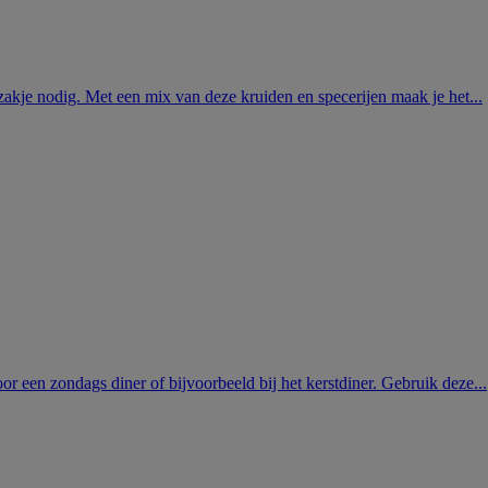
akje nodig. Met een mix van deze kruiden en specerijen maak je het...
or een zondags diner of bijvoorbeeld bij het kerstdiner. Gebruik deze...