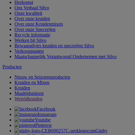
Herkomst
Ons Verhaal Silvo
Onze kwaliteit
Over onze kruiden
Over onze Kruidenmixen
Over onze Specerijen
Recycle informatie
Werken bij Silvo
Bewaaradvies kruiden en specerijen Silvo
Verkooppunten
Maatschappelijk Verantwoord Ondernemen met Silvo
Producten
Nieuw en Seizoensproducten
Kruiden en Mixen
Kruiden
Maaltijdsmixen
Wereldkruiden
Facebook
Instagram
Youtube
Pinterest
Giphy