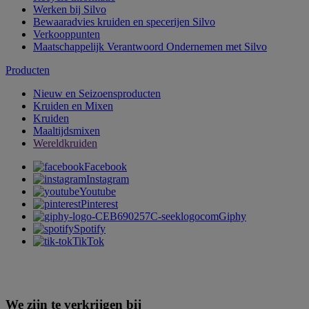
Werken bij Silvo
Bewaaradvies kruiden en specerijen Silvo
Verkooppunten
Maatschappelijk Verantwoord Ondernemen met Silvo
Producten
Nieuw en Seizoensproducten
Kruiden en Mixen
Kruiden
Maaltijdsmixen
Wereldkruiden
Facebook
Instagram
Youtube
Pinterest
Giphy
Spotify
TikTok
We zijn te verkrijgen bij