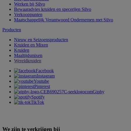
Werken bij Silvo
Bewaaradvies kruiden en specerijen Silvo
Verkooppunten
Maatschappelijk Verantwoord Ondernemen met Silvo
Producten
Nieuw en Seizoensproducten
Kruiden en Mixen
Kruiden
Maaltijdsmixen
Wereldkruiden
Facebook
Instagram
Youtube
Pinterest
Giphy
Spotify
TikTok
We zijn te verkrijgen bij