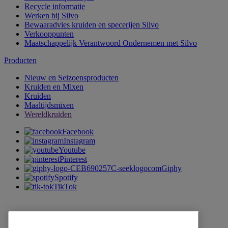
Recycle informatie
Werken bij Silvo
Bewaaradvies kruiden en specerijen Silvo
Verkooppunten
Maatschappelijk Verantwoord Ondernemen met Silvo
Producten
Nieuw en Seizoensproducten
Kruiden en Mixen
Kruiden
Maaltijdsmixen
Wereldkruiden
Facebook
Instagram
Youtube
Pinterest
Giphy
Spotify
TikTok