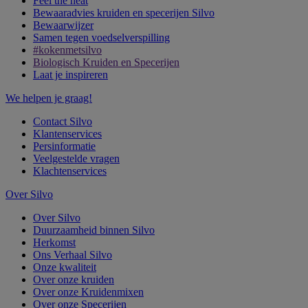
Feel the heat
Bewaaradvies kruiden en specerijen Silvo
Bewaarwijzer
Samen tegen voedselverspilling
#kokenmetsilvo
Biologisch Kruiden en Specerijen
Laat je inspireren
We helpen je graag!
Contact Silvo
Klantenservices
Persinformatie
Veelgestelde vragen
Klachtenservices
Over Silvo
Over Silvo
Duurzaamheid binnen Silvo
Herkomst
Ons Verhaal Silvo
Onze kwaliteit
Over onze kruiden
Over onze Kruidenmixen
Over onze Specerijen