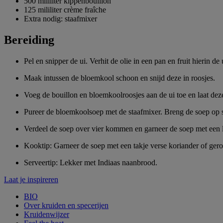
500 mililiter kippenbouillon
125 mililiter crème fraîche
Extra nodig: staafmixer
Bereiding
Pel en snipper de ui. Verhit de olie in een pan en fruit hierin d
Maak intussen de bloemkool schoon en snijd deze in roosjes.
Voeg de bouillon en bloemkoolroosjes aan de ui toe en laat dez
Pureer de bloemkoolsoep met de staafmixer. Breng de soep op 
Verdeel de soep over vier kommen en garneer de soep met een l
Kooktip: Garneer de soep met een takje verse koriander of ger
Serveertip: Lekker met Indiaas naanbrood.
Laat je inspireren
BIO
Over kruiden en specerijen
Kruidenwijzer