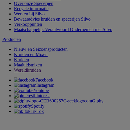
Over onze Specerijen
Recycle informatie
Werken bij Silvo
Bewaaradvies kruiden en specerijen Silvo
Verkooppunten
Maatschappelijk Verantwoord Ondernemen met Silvo
Producten
Nieuw en Seizoensproducten
Kruiden en Mixen
Kruiden
Maaltijdsmixen
Wereldkruiden
Facebook
Instagram
Youtube
Pinterest
Giphy
Spotify
TikTok