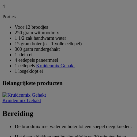
4
Porties
Voor 12 broodjes
250 gram witbroodmix
1 1/2 zak handwarm water
15 gram boter (ca. 1 volle eetlepel)
300 gram rundergehakt
1 klein ei
4 eetlepels paneermeel
1 eetlepels
Kruidenmix Gehakt
1 losgeklopt ei
Belangrijkste producten
Kruidenmix Gehakt
Bereiding
De broodmix met water en boter tot een soepel deeg kneden.
Het deeg afdekken met huishoudfolie en 20 minuten laten