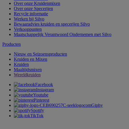
Over onze Kruidenmixen
Over onze Specerijen
Recycle informatie
Werken bij Silvo
Bewaaradvies kruiden en specerijen Silvo
Verkooppunten
Maatschappelijk Verantwoord Ondernemen met Silvo
Producten
Nieuw en Seizoensproducten
Kruiden en Mixen
Kruiden
Maaltijdsmixen
Wereldkruiden
Facebook
Instagram
Youtube
Pinterest
Giphy
Spotify
TikTok