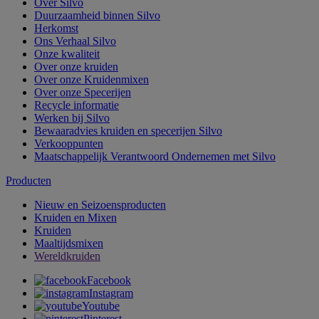
Over Silvo
Duurzaamheid binnen Silvo
Herkomst
Ons Verhaal Silvo
Onze kwaliteit
Over onze kruiden
Over onze Kruidenmixen
Over onze Specerijen
Recycle informatie
Werken bij Silvo
Bewaaradvies kruiden en specerijen Silvo
Verkooppunten
Maatschappelijk Verantwoord Ondernemen met Silvo
Producten
Nieuw en Seizoensproducten
Kruiden en Mixen
Kruiden
Maaltijdsmixen
Wereldkruiden
Facebook
Instagram
Youtube
Pinterest