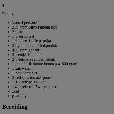
4
Porties
Voor 4 personen
250 gram Silvo Pandan rijst
2 uien
1 vleestomaat
1 rode en 1 gele paprika
25 gram boter of bakprodukt
400 gram gehakt
3 teentjes knoflook
2 theelepels sambal badjak
1 pot of blik bruine bonen (ca. 800 gram)
1 zak water
1 bouillontablet
2 eetlepels tomatenpuree
1 1/2 eetlepels suiker
1/4 theelepels Zwarte peper
zout
piccalilly
Bereiding