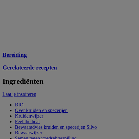
Bereiding
Gerelateerde recepten
Ingrediënten
Laat je inspireren
BIO
Over kruiden en specerijen
Kruidenwijzer
Feel the heat
Bewaaradvies kruiden en specerijen Silvo
Bewaarwijzer
Samen tegen voedselverspilling