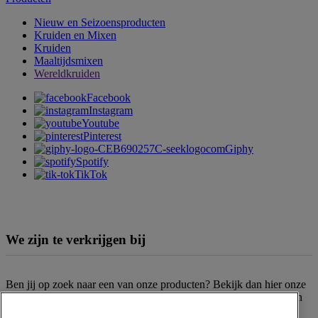
Nieuw en Seizoensproducten
Kruiden en Mixen
Kruiden
Maaltijdsmixen
Wereldkruiden
Facebook
Instagram
Youtube
Pinterest
Giphy
Spotify
TikTok
We zijn te verkrijgen bij
Ben jij op zoek naar een van onze producten? Bekijk dan hier onze
verkooppunten
. Het assortiment kan per filiaal en supermarktketen
verschillen. Kun je het gewenste product niet vinden? Neem dan