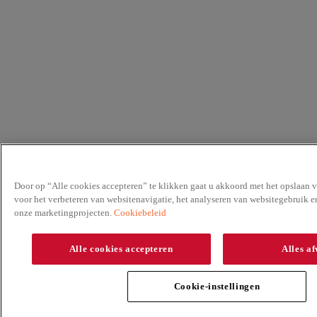
Door op “Alle cookies accepteren” te klikken gaat u akkoord met het opslaan 
voor het verbeteren van websitenavigatie, het analyseren van websitegebruik e
onze marketingprojecten.
Cookiebeleid
Alle cookies accepteren
Alles af
Cookie-instellingen