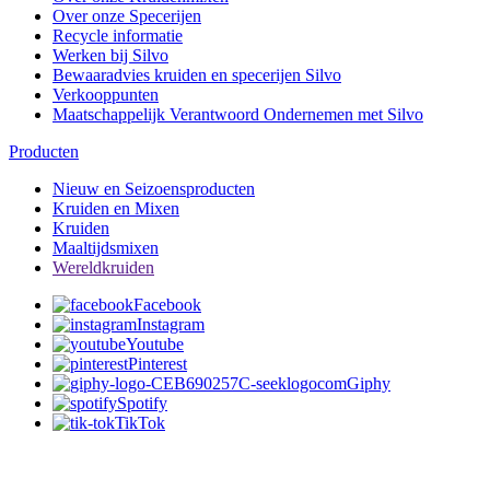
Over onze Specerijen
Recycle informatie
Werken bij Silvo
Bewaaradvies kruiden en specerijen Silvo
Verkooppunten
Maatschappelijk Verantwoord Ondernemen met Silvo
Producten
Nieuw en Seizoensproducten
Kruiden en Mixen
Kruiden
Maaltijdsmixen
Wereldkruiden
Facebook
Instagram
Youtube
Pinterest
Giphy
Spotify
TikTok